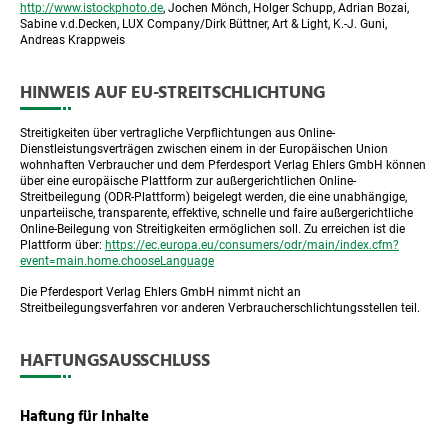
http://www.istockphoto.de
, Jochen Mönch, Holger Schupp, Adrian Bozai,
Sabine v.d.Decken, LUX Company/Dirk Büttner, Art & Light, K.-J. Guni,
Andreas Krappweis
HINWEIS AUF EU-STREITSCHLICHTUNG
Streitigkeiten über vertragliche Verpflichtungen aus Online-
Dienstleistungsverträgen zwischen einem in der Europäischen Union
wohnhaften Verbraucher und dem Pferdesport Verlag Ehlers GmbH können
über eine europäische Plattform zur außergerichtlichen Online-
Streitbeilegung (ODR-Plattform) beigelegt werden, die eine unabhängige,
unparteiische, transparente, effektive, schnelle und faire außergerichtliche
Online-Beilegung von Streitigkeiten ermöglichen soll. Zu erreichen ist die
Plattform über:
https://ec.europa.eu/consumers/odr/main/index.cfm?
event=main.home.chooseLanguage
Die Pferdesport Verlag Ehlers GmbH nimmt nicht an
Streitbeilegungsverfahren vor anderen Verbraucherschlichtungsstellen teil.
HAFTUNGSAUSSCHLUSS
Haftung für Inhalte