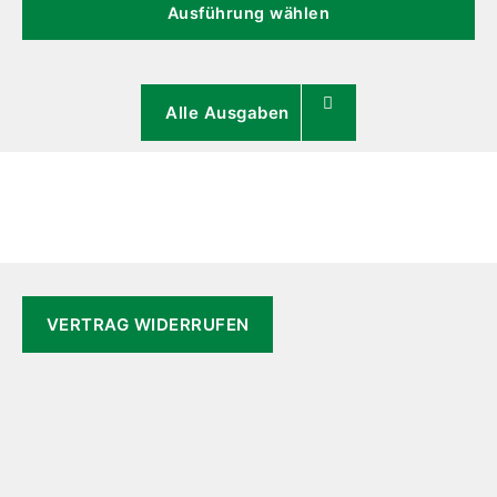
Pr
Ausführung wählen
we
me
Va
Alle Ausgaben
au
Di
Op
kö
au
de
Pr
ge
VERTRAG WIDERRUFEN
we