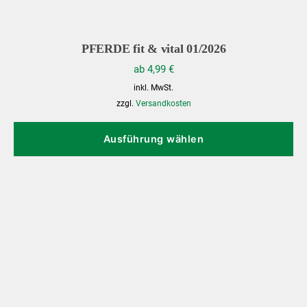
PFERDE fit & vital 01/2026
ab
4,99
€
inkl. MwSt.
zzgl.
Versandkosten
Di
Pr
Ausführung wählen
we
me
Va
au
Di
Op
kö
au
de