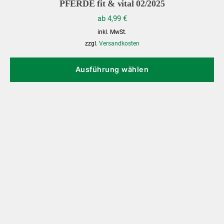
PFERDE fit & vital 02/2025
ab
4,99
€
inkl. MwSt.
zzgl.
Versandkosten
Di
Pr
Ausführung wählen
we
me
Va
au
Di
Op
kö
au
de
Pr
ge
we