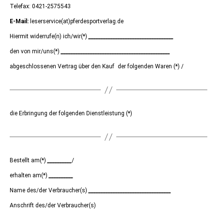
Telefax: 0421-2575543
E-Mail:
leserservice(at)pferdesportverlag.de
Hiermit widerrufe(n) ich/wir(*)
___________________________________
den von mir/uns(*)
_____________________________________________
abgeschlossenen Vertrag über den Kauf der folgenden Waren (*) /
die Erbringung der folgenden Dienstleistung (*)
Bestellt am(*)
__________
/
erhalten am(*)
__________
Name des/der Verbraucher(s)
__________________________________
Anschrift des/der Verbraucher(s)