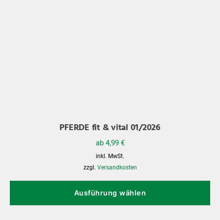
PFERDE fit & vital 01/2026
ab
4,99
€
inkl. MwSt.
zzgl.
Versandkosten
Di
Pr
Ausführung wählen
we
me