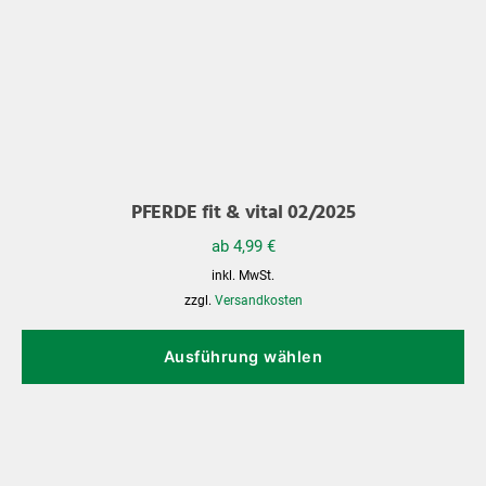
PFERDE fit & vital 02/2025
ab
4,99
€
inkl. MwSt.
zzgl.
Versandkosten
Di
Pr
Ausführung wählen
we
me
Va
au