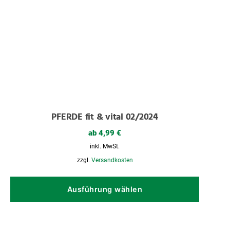
PFERDE fit & vital 02/2024
ab
4,99
€
inkl. MwSt.
zzgl.
Versandkosten
Dieses
Produk
Ausführung wählen
weist
mehrer
Variant