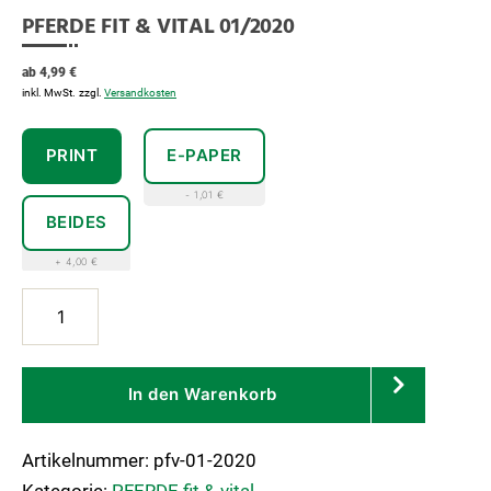
PFERDE FIT & VITAL 01/2020
ab
4,99
€
inkl. MwSt.
zzgl.
Versandkosten
PRINT
E-PAPER
- 1,01 €
BEIDES
+ 4,00 €
PFERDE
fit
&
vital
In den Warenkorb
01/2020
Menge
Artikelnummer:
pfv-01-2020
Kategorie:
PFERDE fit & vital