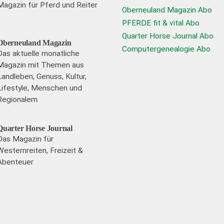
Magazin für Pferd und Reiter
Oberneuland Magazin Abo
PFERDE fit & vital Abo
Quarter Horse Journal Abo
Oberneuland Magazin
Computergenealogie Abo
Das aktuelle monatliche
Magazin mit Themen aus
Landleben, Genuss, Kultur,
Lifestyle, Menschen und
Regionalem
Quarter Horse Journal
Das Magazin für
Westernreiten, Freizeit &
Abenteuer