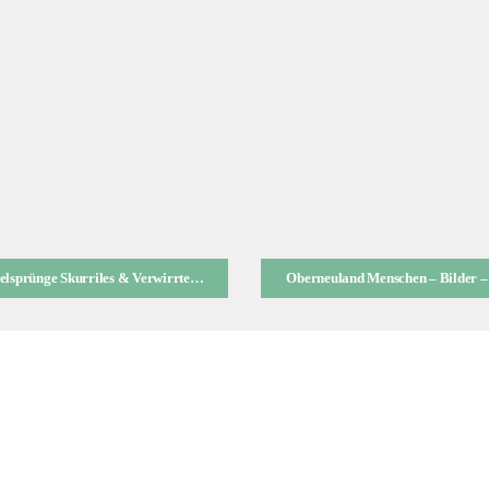
Hammelsprünge Skurriles & Verwirrtes aus dem Leben
Oberneuland Menschen – Bilder –