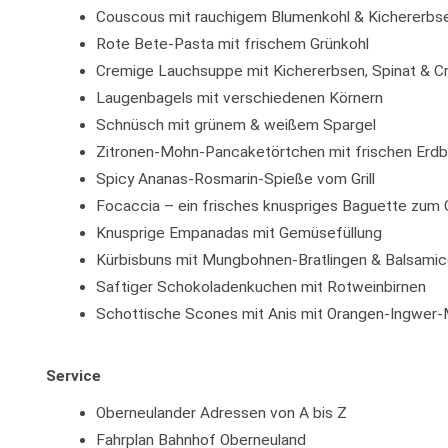
Couscous mit rauchigem Blumenkohl & Kichererbse
Rote Bete-Pasta mit frischem Grünkohl
Cremige Lauchsuppe mit Kichererbsen, Spinat & C
Laugenbagels mit verschiedenen Körnern
Schnüsch mit grünem & weißem Spargel
Zitronen-Mohn-Pancaketörtchen mit frischen Erd
Spicy Ananas-Rosmarin-Spieße vom Grill
Focaccia – ein frisches knuspriges Baguette zum G
Knusprige Empanadas mit Gemüsefüllung
Kürbisbuns mit Mungbohnen-Bratlingen & Balsami
Saftiger Schokoladenkuchen mit Rotweinbirnen
Schottische Scones mit Anis mit Orangen-Ingwer
Service
Oberneulander Adressen von A bis Z
Fahrplan Bahnhof Oberneuland