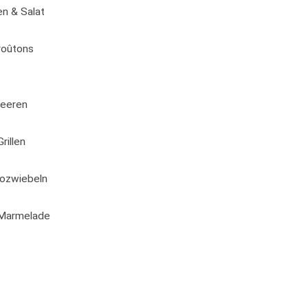
n & Salat
roûtons
beeren
rillen
cozwiebeln
-Marmelade