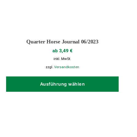
Quarter Horse Journal 06/2023
ab
3,49
€
inkl. MwSt.
zzgl.
Versandkosten
Dieses
Produk
Ausführung wählen
weist
mehrer
Variant
auf.
Die
Option
können