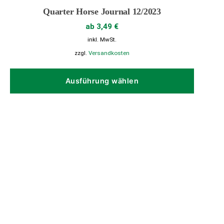
Quarter Horse Journal 12/2023
ab
3,49
€
inkl. MwSt.
zzgl.
Versandkosten
Dieses
Produk
Ausführung wählen
weist
mehrer
Variant
auf.
Die
Option
können
auf
der
Produkt
gewähl