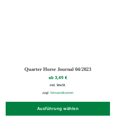
Quarter Horse Journal 04/2023
ab
3,49
€
inkl. MwSt.
zzgl.
Versandkosten
Dieses
Produk
Ausführung wählen
weist
mehrer