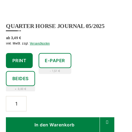
QUARTER HORSE JOURNAL 05/2025
ab
3,49
€
inkl. MwSt.
zzgl.
Versandkosten
PRINT
E-PAPER
- 1,51 €
BEIDES
+ 3,00 €
Quarter
Horse
Journal
05/2025
In den Warenkorb
Menge