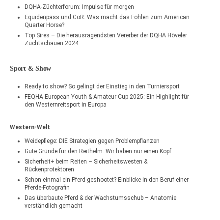
DQHA-Züchterforum: Impulse für morgen
Equidenpass und CoR: Was macht das Fohlen zum American
Quarter Horse?
Top Sires – Die herausragendsten Vererber der DQHA Höveler
Zuchtschauen 2024
Sport & Show
Ready to show? So gelingt der Einstieg in den Turniersport
FEQHA European Youth & Amateur Cup 2025: Ein Highlight für
den Westernreitsport in Europa
Western-Welt
Weidepflege: DIE Strategien gegen Problempflanzen
Gute Gründe für den Reithelm: Wir haben nur einen Kopf
Sicherheit+ beim Reiten – Sicherheitswesten &
Rückenprotektoren
Schon einmal ein Pferd geshootet? Einblicke in den Beruf einer
Pferde-Fotografin
Das überbaute Pferd & der Wachstumsschub – Anatomie
verständlich gemacht