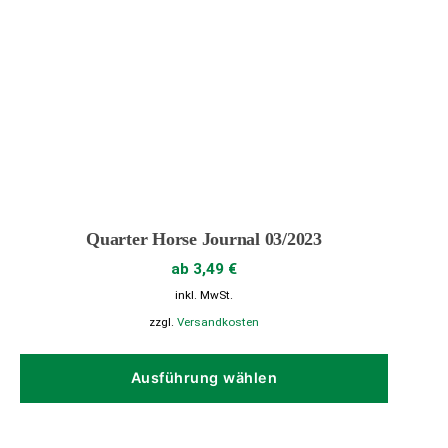
Quarter Horse Journal 03/2023
ab
3,49
€
inkl. MwSt.
zzgl.
Versandkosten
Dieses
Produk
Ausführung wählen
weist
mehrer