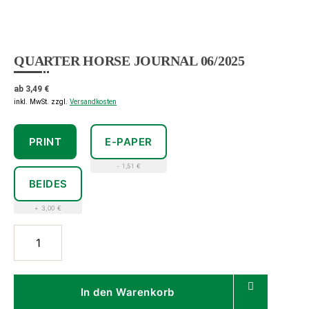
QUARTER HORSE JOURNAL 06/2025
ab
3,49
€
inkl. MwSt.
zzgl.
Versandkosten
PRINT
E-PAPER
- 1,51 €
BEIDES
+ 3,00 €
Quarter
Horse
Journal
06/2025
In den Warenkorb
Menge