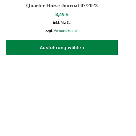
Quarter Horse Journal 07/2023
3,49
€
inkl. MwSt.
zzgl.
Versandkosten
Dieses
Produk
Ausführung wählen
weist
mehrer
Variant
auf.
Die
Option
können
auf
der
Produkt
gewähl