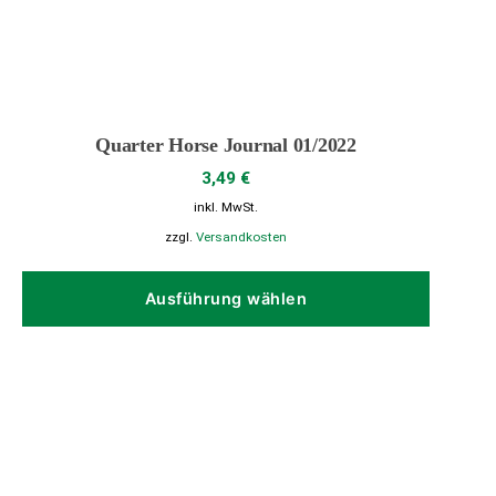
Quarter Horse Journal 01/2022
3,49
€
inkl. MwSt.
zzgl.
Versandkosten
Dieses
Produk
Ausführung wählen
weist
mehrer
Variant
auf.
Die
Option
können