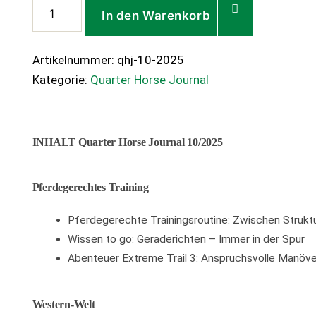
Quarter
In den Warenkorb
Horse
Journal
Artikelnummer:
qhj-10-2025
10/2025
Kategorie:
Quarter Horse Journal
Menge
INHALT Quarter Horse Journal 10/2025
Pferdegerechtes Training
Pferdegerechte Trainingsroutine: Zwischen Strukt
Wissen to go: Geraderichten – Immer in der Spur
Abenteuer Extreme Trail 3: Anspruchsvolle Manöver
Western-Welt