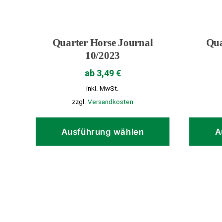
Quarter Horse Journal
Qua
10/2023
ab
3,49
€
inkl. MwSt.
zzgl.
Versandkosten
Dieses
Produkt
Ausführung wählen
A
weist
mehrere
Varianten
auf.
Die
Optionen