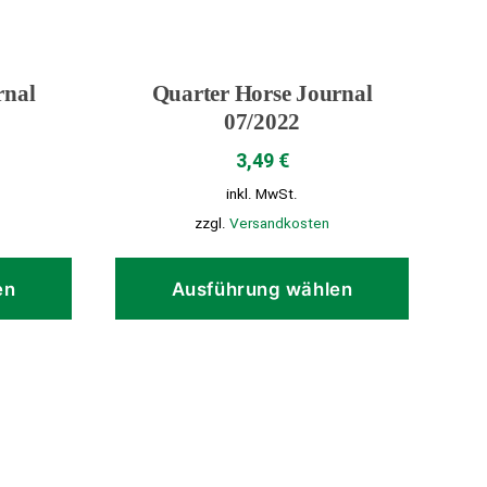
rnal
Quarter Horse Journal
07/2022
3,49
€
inkl. MwSt.
zzgl.
Versandkosten
Dieses
Dieses
Produkt
Produk
en
Ausführung wählen
weist
weist
mehrere
mehrer
Varianten
Variant
auf.
auf.
Die
Die
Optionen
Optione