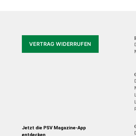
können
auf
der
Produktsei
gewählt
VERTRAG WIDERRUFEN
werden
Jetzt die PSV Magazine-App
entdecken