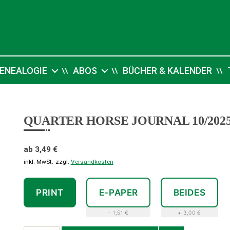
ENEALOGIE
ABOS
BÜCHER & KALENDER
QUARTER HORSE JOURNAL 10/202
ab
3,49
€
inkl. MwSt.
zzgl.
Versandkosten
PRINT
E-PAPER
BEIDES
- 1,51 €
+ 3,00 €