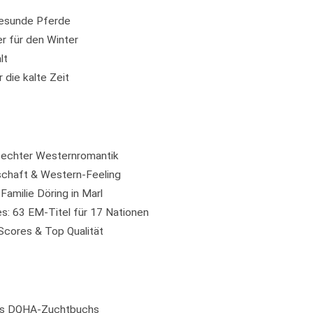
gesunde Pferde
er für den Winter
lt
 die kalte Zeit
echter Westernromantik
schaft & Western-Feeling
amilie Döring in Marl
: 63 EM-Titel für 17 Nationen
Scores & Top Qualität
des DQHA-Zuchtbuchs