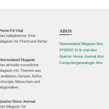
können
auf
der
te
Produktseite
Pferde Fit Vital
ABOS
gewählt
Das halbjährliche Vital-
Magazin für Pferd und Reiter
werden
Oberneuland Magazin Abo
PFERDE fit & vital Abo
Quarter Horse Journal Abo
Oberneuland Magazin
Computergenealogie Abo
Das aktuelle monatliche
Magazin mit Themen aus
Landleben, Genuss, Kultur,
Lifestyle, Menschen und
Regionalem
Quarter Horse Journal
Das Magazin für