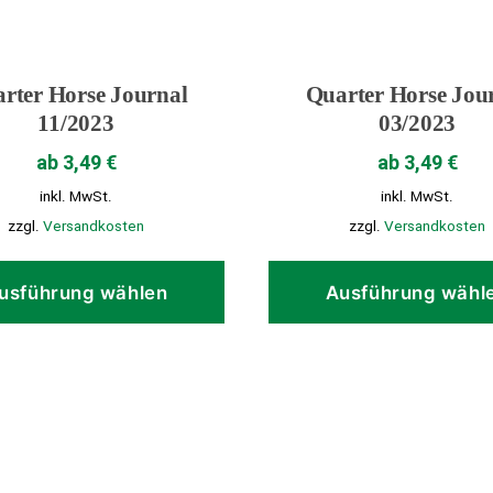
rter Horse Journal
Quarter Horse Jou
11/2023
03/2023
ab
3,49
€
ab
3,49
€
inkl. MwSt.
inkl. MwSt.
zzgl.
Versandkosten
zzgl.
Versandkosten
Dieses
Produkt
usführung wählen
Ausführung wähl
weist
mehrere
Varianten
auf.
Die
Optionen