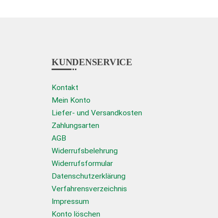
können
können
auf
auf
der
der
Produktseite
Produkt
KUNDENSERVICE
gewählt
gewähl
werden
werden
Kontakt
Mein Konto
Liefer- und Versandkosten
Zahlungsarten
AGB
Widerrufsbelehrung
Widerrufsformular
Datenschutzerklärung
Verfahrensverzeichnis
Impressum
Konto löschen