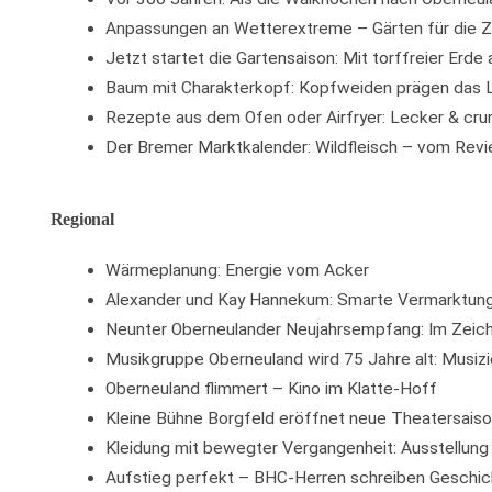
Anpassungen an Wetterextreme – Gärten für die Z
Jetzt startet die Gartensaison: Mit torffreier Erde
Baum mit Charakterkopf: Kopfweiden prägen das L
Rezepte aus dem Ofen oder Airfryer: Lecker & crun
Der Bremer Marktkalender: Wildfleisch – vom Revi
Regional
Wärmeplanung: Energie vom Acker
Alexander und Kay Hannekum: Smarte Vermarktung
Neunter Oberneulander Neujahrsempfang: Im Zeic
Musikgruppe Oberneuland wird 75 Jahre alt: Musizi
Oberneuland flimmert – Kino im Klatte-Hoff
Kleine Bühne Borgfeld eröffnet neue Theatersaison
Kleidung mit bewegter Vergangenheit: Ausstellung 
Aufstieg perfekt – BHC-Herren schreiben Geschic