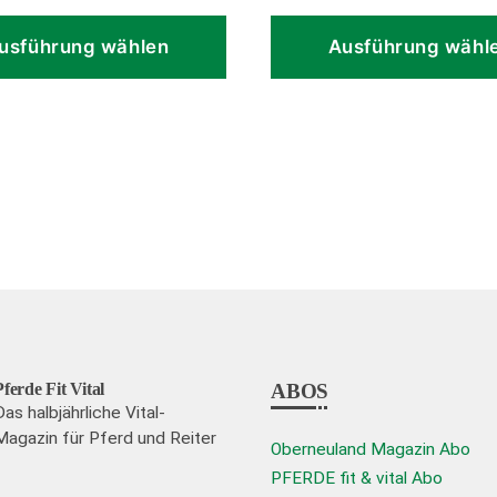
Dieses
Produkt
usführung wählen
Ausführung wähl
weist
mehrere
Varianten
auf.
Die
Optionen
können
auf
der
te
Produktseite
Pferde Fit Vital
ABOS
gewählt
Das halbjährliche Vital-
Magazin für Pferd und Reiter
werden
Oberneuland Magazin Abo
PFERDE fit & vital Abo