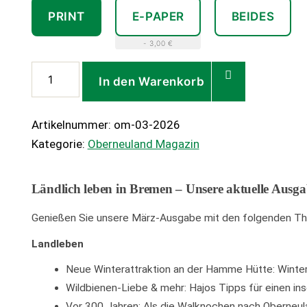
PRINT
E-PAPER
BEIDES
- 3,00 €
Oberneuland
In den Warenkorb
Magazin
03/2026
Artikelnummer:
om-03-2026
Menge
Kategorie:
Oberneuland Magazin
Ländlich leben in Bremen – Unsere aktuelle Ausg
Genießen Sie unsere März-Ausgabe mit den folgenden T
Landleben
Neue Winterattraktion an der Hamme Hütte: Winte
Wildbienen-Liebe & mehr: Hajos Tipps für einen in
Vor 300 Jahren: Als die Walknochen nach Oberneu