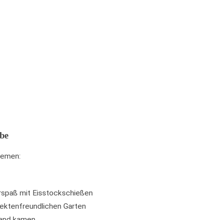
abe
hemen:
rspaß mit Eisstockschießen
sektenfreundlichen Garten
land kamen