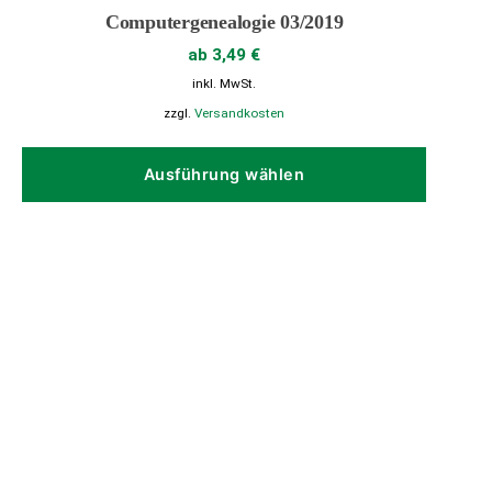
Computergenealogie 03/2019
ab
3,49
€
inkl. MwSt.
zzgl.
Versandkosten
Dieses
Produk
Ausführung wählen
weist
mehrer
Variant
auf.
Die
Option
können
auf
der
Produkt
gewähl