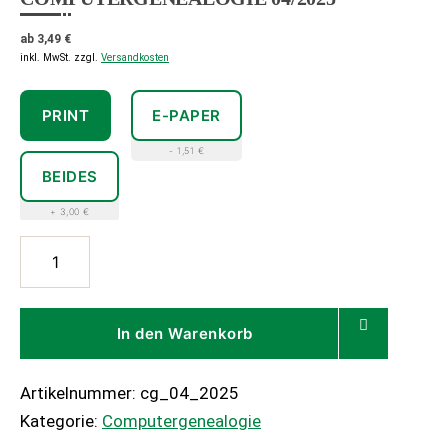
ab
3,49
€
inkl. MwSt.
zzgl.
Versandkosten
PRINT
E-PAPER
- 1,51 €
BEIDES
+ 3,00 €
Computergenealogie
04/2025
Menge
In den Warenkorb
Artikelnummer:
cg_04_2025
Kategorie:
Computergenealogie