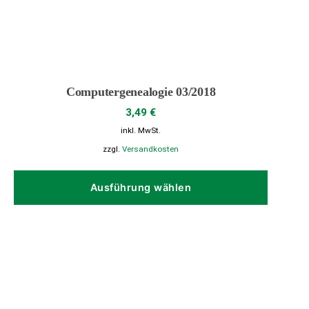
Computergenealogie 03/2018
3,49
€
inkl. MwSt.
zzgl.
Versandkosten
Dieses
Produk
Ausführung wählen
weist
mehrer
Variant
auf.
Die
Option
können