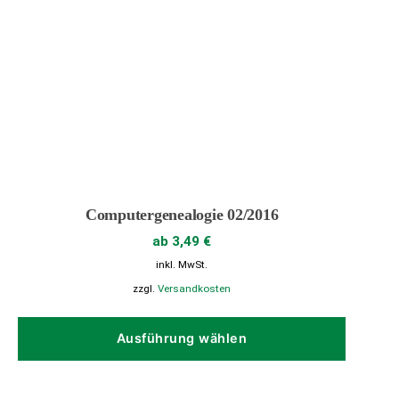
Computergenealogie 02/2016
ab
3,49
€
inkl. MwSt.
zzgl.
Versandkosten
Dieses
Produk
Ausführung wählen
weist
mehrer