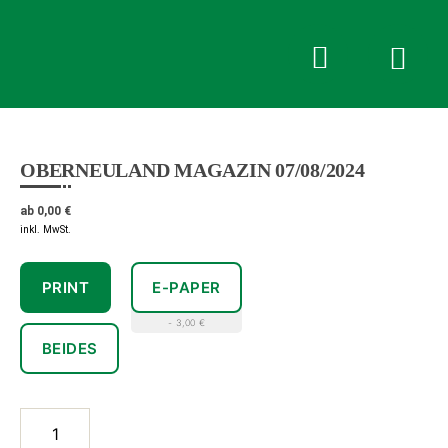
Pferdesport
Verlag
Ehlers
Anmelden oder Registrieren
OBERNEULAND MAGAZIN 07/08/2024
ab
0,00
€
inkl. MwSt.
PRINT
E-PAPER
- 3,00 €
BEIDES
Oberneuland
Magazin