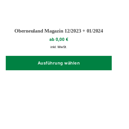
Oberneuland Magazin 12/2023 + 01/2024
ab
0,00
€
inkl. MwSt.
Dieses
Produk
Ausführung wählen
weist
mehrer
Variant
auf.
Die
Option
können
auf
der