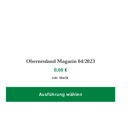
Oberneuland Magazin 04/2023
0,00
€
inkl. MwSt.
Dieses
Produk
Ausführung wählen
weist
mehrer
Variant
auf.
Die