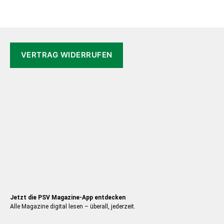
Option
können
auf
der
VERTRAG WIDERRUFEN
Produkt
gewähl
werden
Jetzt die PSV Magazine-App entdecken
Alle Magazine digital lesen – überall, jederzeit.