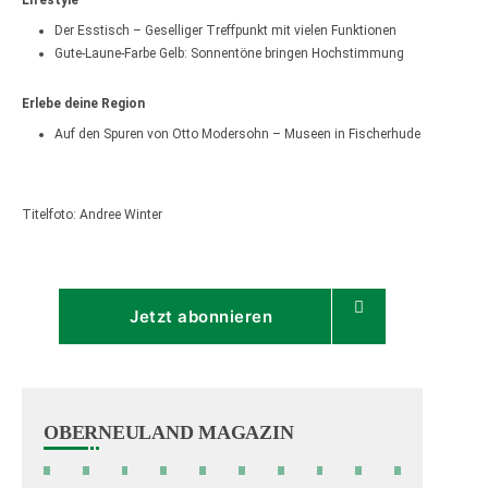
Lifestyle
Der Esstisch – Geselliger Treffpunkt mit vielen Funktionen
Gute-Laune-Farbe Gelb: Sonnentöne bringen Hochstimmung
Erlebe deine Region
Auf den Spuren von Otto Modersohn – Museen in Fischerhude
Titelfoto: Andree Winter
Jetzt abonnieren
OBERNEULAND MAGAZIN
Oberneuland Magazin 07/08/2026
Oberneuland Magazin 06/2026
Oberneuland Magazin 05/2026
Oberneuland Magazin 04/2026
Oberneuland Magazin 03/2026
Oberneuland Magazin 02/2026
Oberneuland Magazin 12/2025
Oberneuland Magazin 11
Oberneuland Maga
Oberneulan