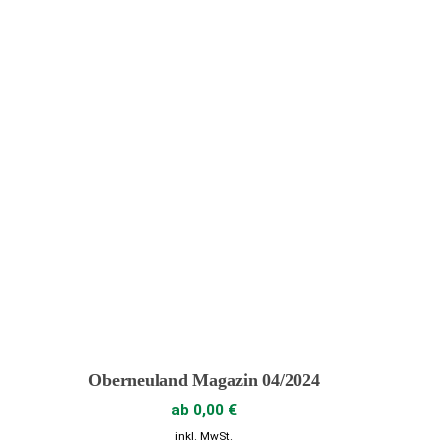
Produkt
gewähl
werden
Oberneuland Magazin 04/2024
ab
0,00
€
inkl. MwSt.