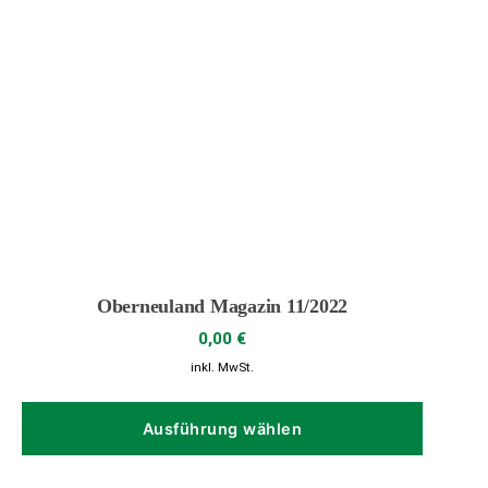
Oberneuland Magazin 11/2022
0,00
€
inkl. MwSt.
Dieses
Produk
Ausführung wählen
weist
mehrer