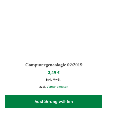
Computergenealogie 02/2019
3,49
€
inkl. MwSt.
zzgl.
Versandkosten
Dieses
Produk
Ausführung wählen
weist
mehrer