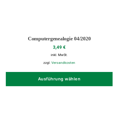
Computergenealogie 04/2020
3,49
€
inkl. MwSt.
zzgl.
Versandkosten
Dieses
Produk
Ausführung wählen
weist
mehrer
Variant
auf.
Die
Option
können