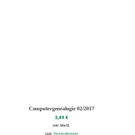
werden
Computergenealogie 02/2017
3,49
€
inkl. MwSt.
zzgl.
Versandkosten