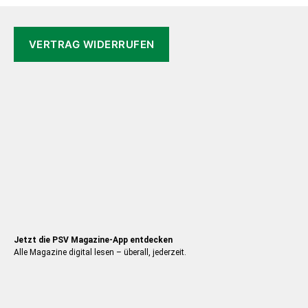
auf
der
VERTRAG WIDERRUFEN
Produkt
gewähl
werden
Jetzt die PSV Magazine-App entdecken
Alle Magazine digital lesen – überall, jederzeit.