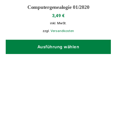
Computergenealogie 01/2020
3,49
€
inkl. MwSt.
zzgl.
Versandkosten
Dieses
Produk
Ausführung wählen
weist
mehrer
Variant
auf.
Die
Option
können
auf
der
Produkt
gewähl