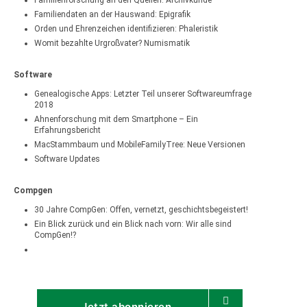
Familienforschung an den Quellen: Archivkunde
Familiendaten an der Hauswand: Epigrafik
Orden und Ehrenzeichen identifizieren: Phaleristik
Womit bezahlte Urgroßvater? Numismatik
Software
Genealogische Apps: Letzter Teil unserer Softwareumfrage
2018
Ahnenforschung mit dem Smartphone – Ein
Erfahrungsbericht
MacStammbaum und MobileFamilyTree: Neue Versionen
Software Updates
Compgen
30 Jahre CompGen: Offen, vernetzt, geschichtsbegeistert!
Ein Blick zurück und ein Blick nach vorn: Wir alle sind
CompGen!?
Jetzt abonnieren