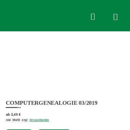
Pferdesport
Verlag
Ehlers
Anmelden oder Registrieren
COMPUTERGENEALOGIE 03/2019
ab
3,49
€
inkl. MwSt.
zzgl.
Versandkosten