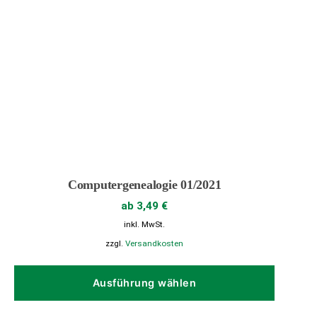
Computergenealogie 01/2021
ab
3,49
€
inkl. MwSt.
zzgl.
Versandkosten
Dieses
Produk
Ausführung wählen
weist
mehrer