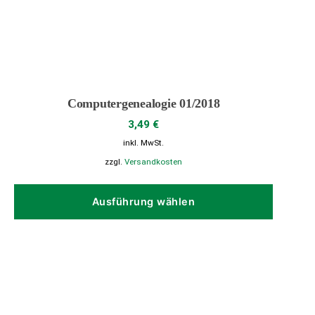
Computergenealogie 01/2018
3,49
€
inkl. MwSt.
zzgl.
Versandkosten
Dieses
Produk
Ausführung wählen
weist
mehrer
Variant
auf.
Die
Option