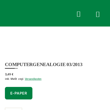
Pferdesport
Verlag
Ehlers
Anmelden oder Registrieren
COMPUTERGENEALOGIE 03/2013
3,49
€
inkl. MwSt.
zzgl.
Versandkosten
E-PAPER