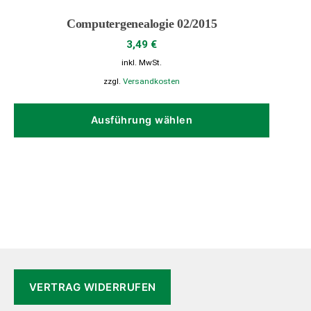
Computergenealogie 02/2015
3,49
€
inkl. MwSt.
zzgl.
Versandkosten
Dieses
Produk
Ausführung wählen
weist
mehrer
Variant
auf.
Die
Option
können
auf
der
VERTRAG WIDERRUFEN
Produkt
gewähl